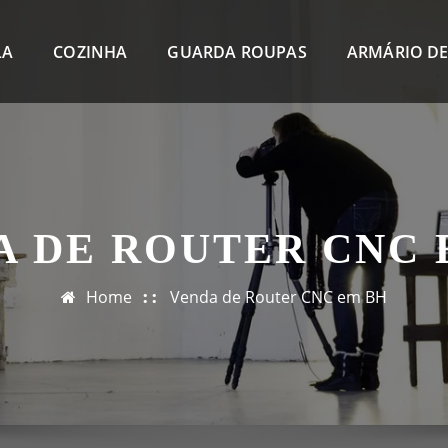
LA
COZINHA
GUARDA ROUPAS
ARMÁRIO DE
A DE ROUTER CNC 
Home
Venda de Router CNC em BH