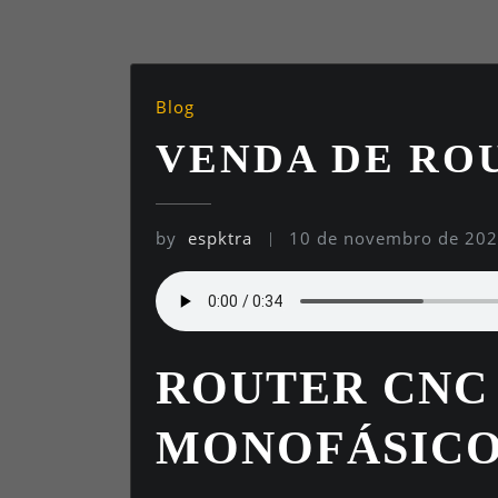
Blog
VENDA DE RO
by
espktra
10 de novembro de 20
ROUTER CNC R
MONOFÁSICO 