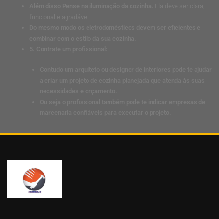
Além disso Pense na iluminação da cozinha.
Ela deve ser clara,
funcional e agradável.
Do mesmo modo os eletrodomésticos devem ser eficientes e
combinar com o estilo da sua cozinha.
5. Contrate um profissional:
Contudo um arquiteto ou designer de interiores pode te ajudar
a criar um projeto de cozinha planejada que atenda às suas
necessidades e orçamento.
Ou seja o profissional também pode te indicar empresas de
marcenaria confiáveis para executar o projeto.