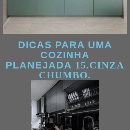
DICAS PARA UMA
COZINHA
PLANEJADA
15.CINZA
CHUMBO.