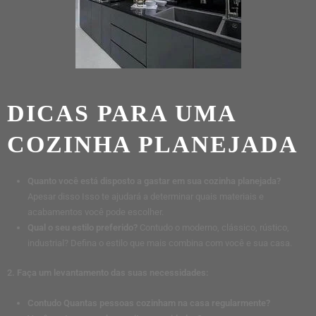
DICAS PARA UMA
COZINHA PLANEJADA
Quanto você está disposto a gastar em sua cozinha planejada?
Apesar disso Isso te ajudará a determinar quais materiais e
acabamentos você pode escolher.
Qual o seu estilo preferido?
Contudo o moderno, clássico, rústico,
industrial? Defina o estilo que mais combina com você e sua casa.
2. Faça um levantamento das suas necessidades:
Contudo Quantas pessoas cozinham na casa regularmente?