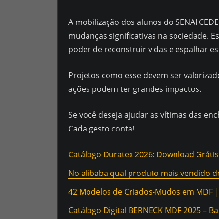
A mobilização dos alunos do SENAI CEDE
mudanças significativas na sociedade. E
poder de reconstruir vidas e espalhar e
Projetos como esse devem ser valorizado
ações podem ter grandes impactos.
Se você deseja ajudar as vítimas das en
Cada gesto conta!
Catálogo Duratex 2026: Download Grátis
No alibaba qual produto mais vendido d
42 Modelos de Criados-Mudos em MDF |
Catálogo Digital BERNECK MDF 2025 – Ba