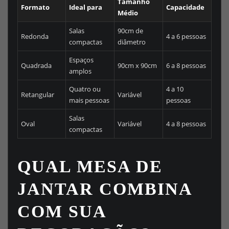
Tamanho
Formato
Ideal para
Capacidade
Médio
Salas
90cm de
Redonda
4 a 6 pessoas
compactas
diâmetro
Espaços
Quadrada
90cm x 90cm
6 a 8 pessoas
amplos
Quatro ou
4 a 10
Retangular
Variável
mais pessoas
pessoas
Salas
Oval
Variável
4 a 8 pessoas
compactas
QUAL MESA DE
JANTAR COMBINA
COM SUA