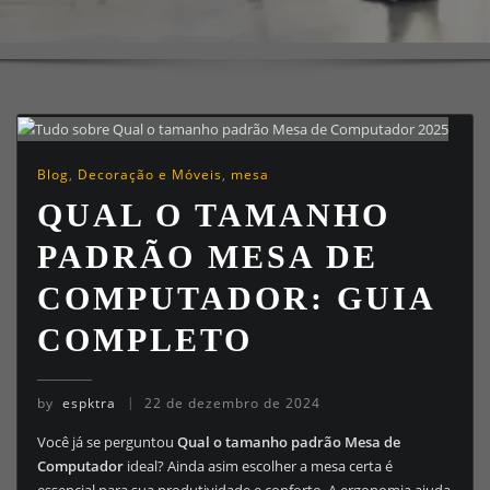
Blog
,
Decoração e Móveis
,
mesa
QUAL O TAMANHO
PADRÃO MESA DE
COMPUTADOR: GUIA
COMPLETO
by
espktra
22 de dezembro de 2024
Você já se perguntou
Qual o tamanho padrão Mesa de
Computador
ideal? Ainda asim escolher a mesa certa é