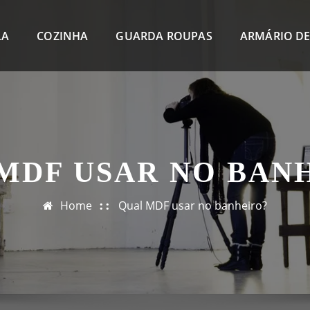
LA
COZINHA
GUARDA ROUPAS
ARMÁRIO DE
MDF USAR NO BAN
Home
Qual MDF usar no banheiro?