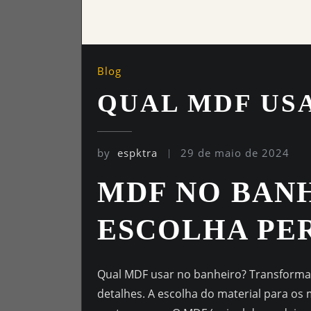
Blog
QUAL MDF US
by
espktra
29 de maio de 2024
MDF NO BANH
ESCOLHA PE
Qual MDF usar no banheiro? Transforma
detalhes. A escolha do material para os m