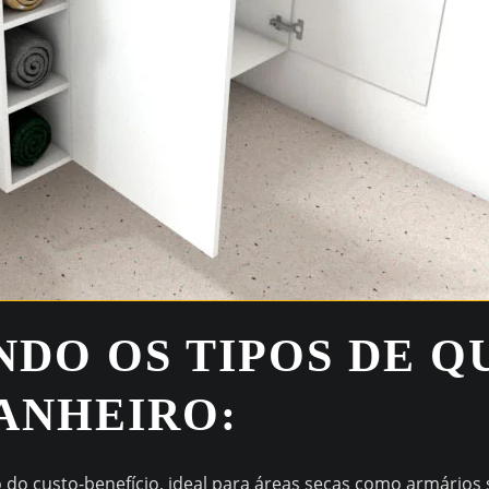
NDO OS TIPOS DE Q
ANHEIRO:
do custo-benefício, ideal para áreas secas como armários s