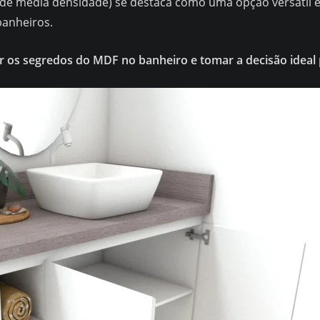
 de média densidade) se destaca como uma opção versátil e
banheiros.
 os segredos do MDF no banheiro e tomar a decisão ideal 