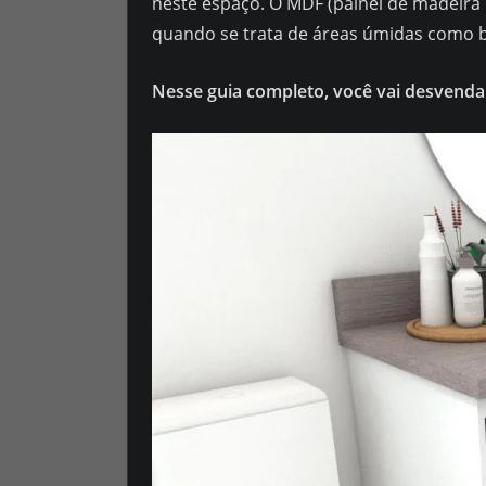
neste espaço. O MDF (painel de madeira
quando se trata de áreas úmidas como 
Nesse guia completo, você vai desvendar