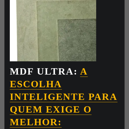
MDF ULTRA:
A
ESCOLHA
INTELIGENTE PARA
QUEM EXIGE O
MELHOR: