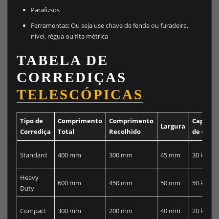
Parafusos
Ferramentas: Ou seja use chave de fenda ou furadeira,
nível, régua ou fita métrica
TABELA DE
CORREDIÇAS
TELESCÓPICAS
Tipo de
Comprimento
Comprimento
Capacid
Largura
Corrediça
Total
Recolhido
de Carg
Standard
400 mm
300 mm
45 mm
30 kg
Heavy
600 mm
450 mm
50 mm
50 kg
Duty
Compact
300 mm
200 mm
40 mm
20 kg