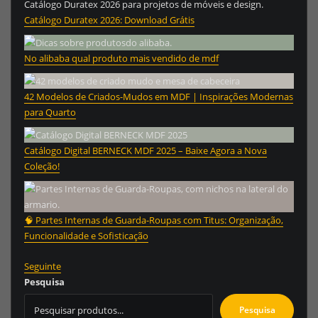
Catálogo Duratex 2026: Download Grátis
No alibaba qual produto mais vendido de mdf
42 Modelos de Criados-Mudos em MDF | Inspirações Modernas
para Quarto
Catálogo Digital BERNECK MDF 2025 – Baixe Agora a Nova
Coleção!
🧠 Partes Internas de Guarda-Roupas com Titus: Organização,
Funcionalidade e Sofisticação
Seguinte
Pesquisa
Pesquisa