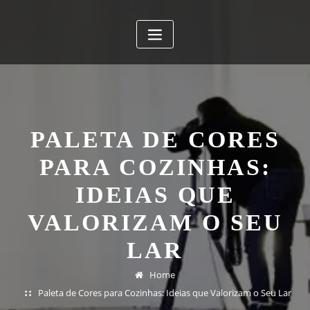
PALETA DE CORES
PARA COZINHAS:
IDEIAS QUE
VALORIZAM O SEU
LAR
Home
Paleta de Cores para Cozinhas: Ideias que Valorizam o Seu Lar