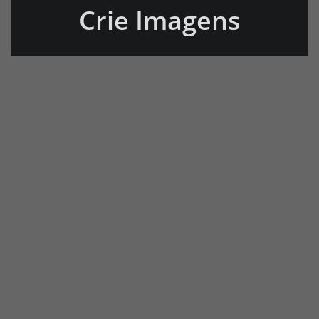
Crie Imagens
Impressionantes:
Renderização
Profissional no V-Ray
para SketchUp