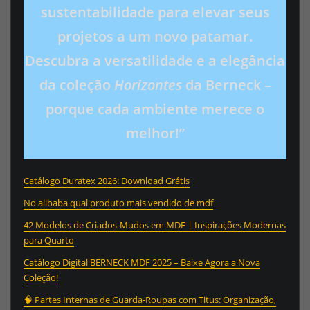
sustentabilidade para elevar seus
projetos a um novo patamar.
Descubra a versatilidade e a elegância
da coleção
Horizontes
da Berneck –
porque cada ambiente merece o
melhor!”
Catálogo Duratex 2026: Download Grátis
No alibaba qual produto mais vendido de mdf
42 Modelos de Criados-Mudos em MDF | Inspirações Modernas
para Quarto
Catálogo Digital BERNECK MDF 2025 – Baixe Agora a Nova
Coleção!
🧠 Partes Internas de Guarda-Roupas com Titus: Organização,