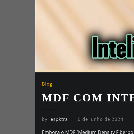
Blog
MDF COM INTE
by
espktra
6 de junho de 2024
Embora o MDF (Medium Density Fiberboard)