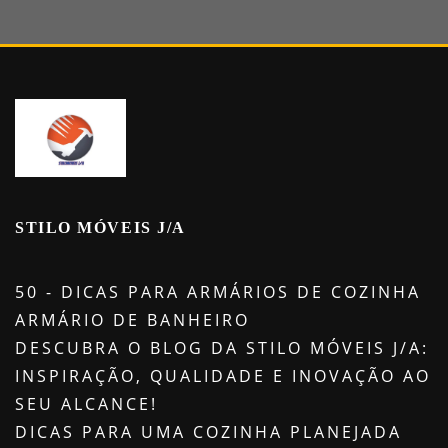
STILO MÓVEIS J/A
50 - DICAS PARA ARMÁRIOS DE COZINHA
ARMÁRIO DE BANHEIRO
DESCUBRA O BLOG DA STILO MÓVEIS J/A:
INSPIRAÇÃO, QUALIDADE E INOVAÇÃO AO
SEU ALCANCE!
DICAS PARA UMA COZINHA PLANEJADA