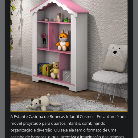
A Estante Casinha de Bonecas Infantil Cosmo – Encantum é um
móvel projetado para quartos infantis, combinando
organização e diversão. Ou seja ela tem o formato de uma
casinha de bonecas, o que incentiva a imaginação das crianças,