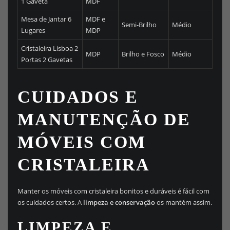
1 Gaveta
MDF
Mesa de Jantar 6
MDF e
Semi-Brilho
Médio
Lugares
MDP
Cristaleira Lisboa 2
MDP
Brilho e Fosco
Médio
Portas 2 Gavetas
CUIDADOS E
MANUTENÇÃO DE
MÓVEIS COM
CRISTALEIRA
Manter os móveis com cristaleira bonitos e duráveis é fácil com
os cuidados certos. A
limpeza e conservação
os mantém assim.
LIMPEZA E