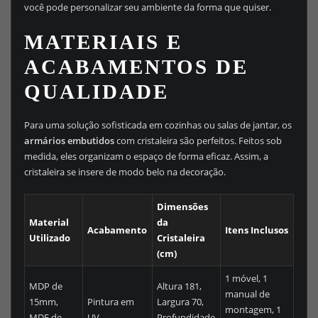
você pode personalizar seu ambiente da forma que quiser.
MATERIAIS E
ACABAMENTOS DE
QUALIDADE
Para uma solução sofisticada em cozinhas ou salas de jantar, os
armários embutidos
com cristaleira são perfeitos. Feitos sob
medida, eles organizam o espaço de forma eficaz. Assim, a
cristaleira se insere de modo belo na decoração.
Dimensões
Material
da
Acabamento
Itens Inclusos
Utilizado
Cristaleira
(cm)
1 móvel, 1
MDP de
Altura 181,
manual de
15mm,
Pintura em
Largura 70,
montagem, 1
MDF de
UV
Profundidade