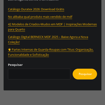
Catálogo Duratex 2026: Download Grátis
No alibaba qual produto mais vendido de mdf
42 Modelos de Criados-Mudos em MDF | Inspirações Modernas
para Quarto
Catálogo Digital BERNECK MDF 2025 – Baixe Agora a Nova
Coleção!
🧠 Partes Internas de Guarda-Roupas com Titus: Organização,
Funcionalidade e Sofisticação
Pesquisar
Pesquisar