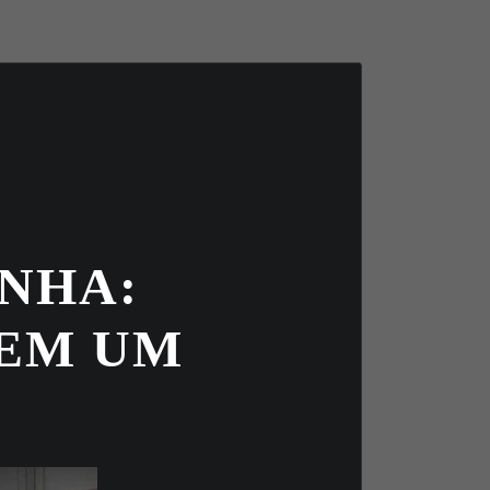
NHA:
 EM UM