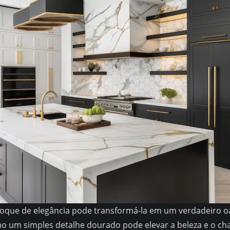
 toque de elegância pode transformá-la em um verdadeiro oá
o um simples detalhe dourado pode elevar a beleza e o ch