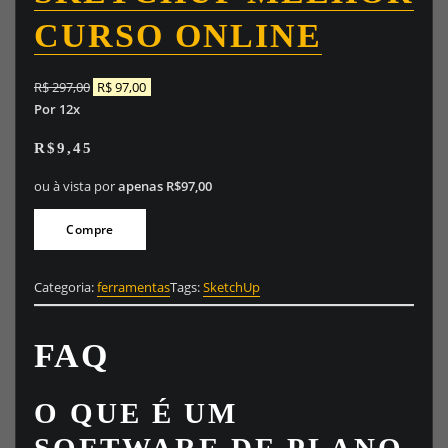
CURSO ONLINE
O
O
R$
297,00
R$
97,00
p
p
Por 12x
r
r
R$9,45
e
e
ç
ç
ou à vista por
apenas R$97,00
o
o
o
a
Compre
r
t
i
u
g
a
Categoria:
ferramentas
Tags:
SketchUp
i
l
n
é
FAQ
a
:
l
R
e
$
O QUE É UM
r
a
9
SOFTWARE DE PLANO