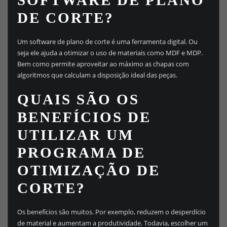
:
7
DE CORTE?
R
,
$
0
0
Um software de plano de corte é uma ferramenta digital. Ou
2
.
seja ele ajuda a otimizar o uso de materiais como MDF e MDP.
9
Bem como permite aproveitar ao máximo as chapas com
7
algoritmos que calculam a disposição ideal das peças.
,
0
QUAIS SÃO OS
0
BENEFÍCIOS DE
.
UTILIZAR UM
PROGRAMA DE
OTIMIZAÇÃO DE
CORTE?
Os benefícios são muitos. Por exemplo, reduzem o desperdício
de material e aumentam a produtividade. Todavia, escolher um