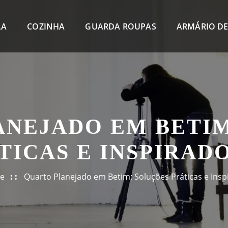
LA
COZINHA
GUARDA ROUPAS
ARMÁRIO DE
ANEJADO EM BETIM
TICAS E INSPIRAD
e
Quarto Planejado em Betim: Soluções Práticas e Insp