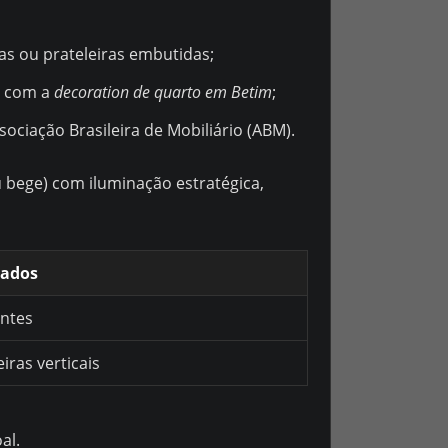
s ou prateleiras embutidas;
r com a
decoration de quarto em Betim
;
ciação Brasileira de Mobiliário (ABM).
u bege) com iluminação estratégica,
jados
antes
iras verticais
al.