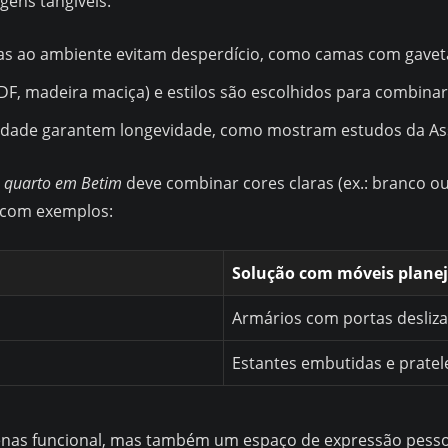
gens tangíveis:
as ao ambiente evitam desperdício, como camas com gaveta
DF, madeira maciça) e estilos são escolhidos para combina
lidade garantem longevidade, como mostram estudos da Asso
e quarto em Betim
deve combinar cores claras (ex.: branco o
a com exemplos:
Solução com móveis plane
Armários com portas desliz
Estantes embutidas e pratele
enas funcional, mas também um espaço de expressão pesso