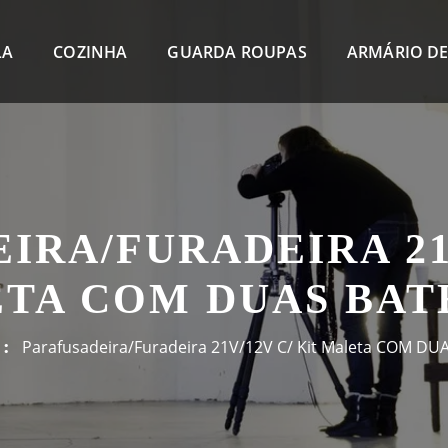
LA
COZINHA
GUARDA ROUPAS
ARMÁRIO DE
IRA/FURADEIRA 21V
TA COM DUAS BAT
Parafusadeira/Furadeira 21V/12V C/ Kit Maleta COM DU