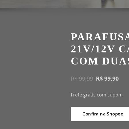
PARAFUS
21V/12V 
COM DUA
O
O
R$
99,99
R$
99,90
preço
pr
Frete grátis
com cupom
original
atu
era:
é:
Confira na Shopee
R$ 99,99.
R$ 