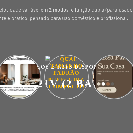
velocidade variável em
2 modos
, e função dupla (parafusadei
nte e prático, pensado para uso doméstico e profissional.
MODELOS E KITS DISPONÍVEIS
DEIRA 21V (2 BATERIA