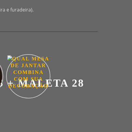
ra e furadeira).
S + MALETA 28