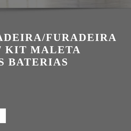
ADEIRA/FURADEIRA
C/ KIT MALETA
S BATERIAS
eço
al
99,90.