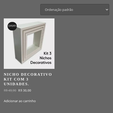
OFERTA!
NICHO DECORATIVO
KIT COM 3
UNIDADES.
O
O
R$
49,90
R$
30,00
preço
preço
Adicionar ao carrinho
original
atual
era:
é:
R$ 49,90.
R$ 30,00.