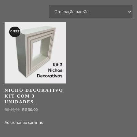
OFERTA!
NICHO DECORATIVO
KIT COM 3
UNIDADES.
O
O
R$
49,90
R$
30,00
preço
preço
Adicionar ao carrinho
original
atual
era:
é:
R$ 49,90.
R$ 30,00.