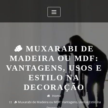
🪵 MUXARABI DE
MADEIRA OU MDF:
VANTAGENS, USOS E
ESTILO NA
DECORAÇÃO
Home
🪵 Muxarabi de Madeira ou MDF: Vantagens, Usos e Estilo na
Decoração