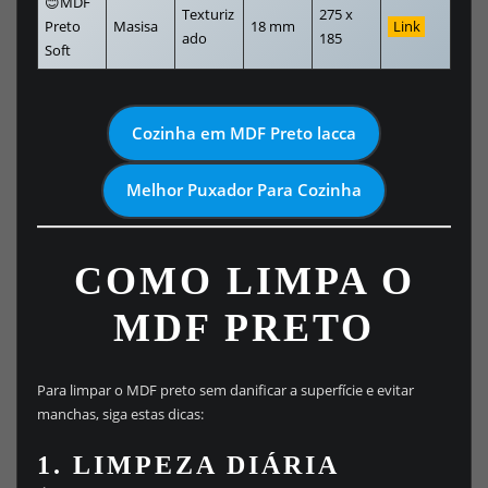
😊MDF
Texturiz
275 x
Preto
Masisa
18 mm
Link
ado
185
Soft
Cozinha em MDF Preto lacca
Melhor Puxador Para Cozinha
COMO LIMPA O
MDF PRETO
Para limpar o MDF preto sem danificar a superfície e evitar
manchas, siga estas dicas:
1. LIMPEZA DIÁRIA