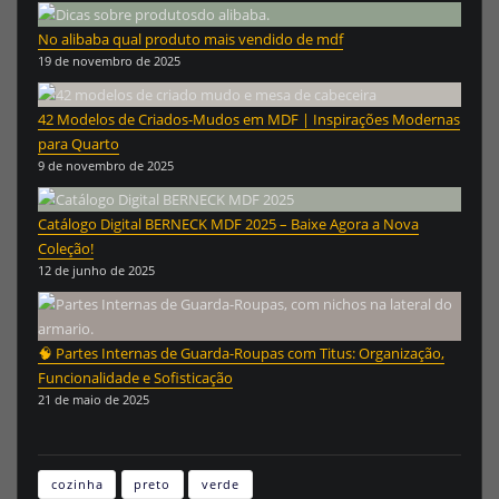
No alibaba qual produto mais vendido de mdf
19 de novembro de 2025
42 Modelos de Criados-Mudos em MDF | Inspirações Modernas
para Quarto
9 de novembro de 2025
Catálogo Digital BERNECK MDF 2025 – Baixe Agora a Nova
Coleção!
12 de junho de 2025
🧠 Partes Internas de Guarda-Roupas com Titus: Organização,
Funcionalidade e Sofisticação
21 de maio de 2025
cozinha
preto
verde