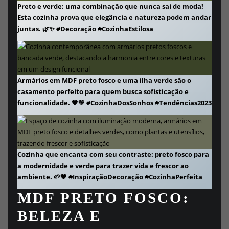
Preto e verde: uma combinação que nunca sai de moda!
Esta cozinha prova que elegância e natureza podem andar
juntas. 🌿✨ #Decoração #CozinhaEstilosa
Armários em MDF preto fosco e uma ilha verde são o
casamento perfeito para quem busca sofisticação e
funcionalidade. 🖤💚 #CozinhaDosSonhos #Tendências2023
Cozinha que encanta com seu contraste: preto fosco para
a modernidade e verde para trazer vida e frescor ao
ambiente. 🌱🖤 #InspiraçãoDecoração #CozinhaPerfeita
MDF PRETO FOSCO:
BELEZA E