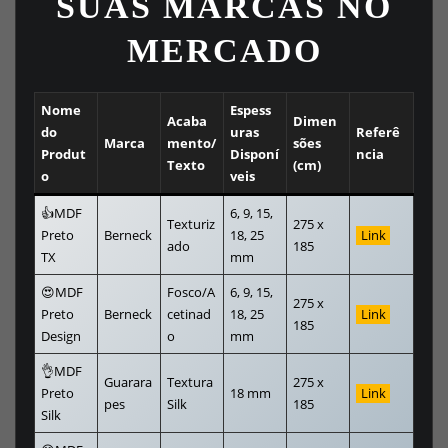
SUAS MARCAS NO
MERCADO
Nome
Espess
Acaba
Dimen
do
uras
Referê
Marca
mento/
sões
Produt
Disponí
ncia
Texto
(cm)
o
veis
👍MDF
6, 9, 15,
Texturiz
275 x
Preto
Berneck
18, 25
Link
ado
185
TX
mm
😍MDF
Fosco/A
6, 9, 15,
275 x
Preto
Berneck
cetinad
18, 25
Link
185
Design
o
mm
👌MDF
Guarara
Textura
275 x
Preto
18 mm
Link
pes
Silk
185
Silk